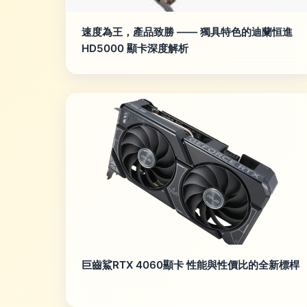
速度為王，產品致勝 —— 獨具特色的迪蘭恒進
HD5000 顯卡深度解析
巨齒鯊RTX 4060顯卡 性能與性價比的全新標桿