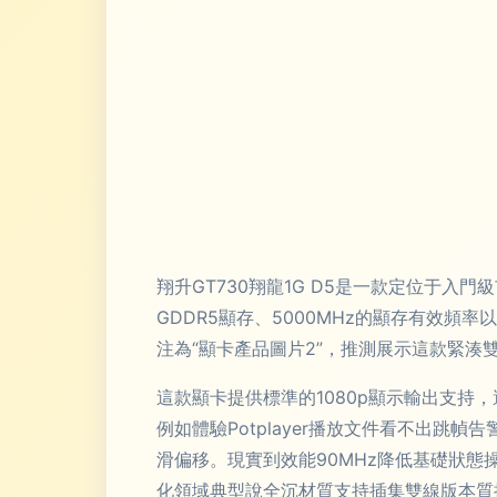
翔升GT730翔龍1G D5是一款定位于入
GDDR5顯存、5000MHz的顯存有效頻
注為“顯卡產品圖片2”，推測展示這款緊湊雙槽
這款顯卡提供標準的1080p顯示輸出支
例如體驗Potplayer播放文件看不出
滑偏移。現實到效能90MHz降低基礎狀
化領域典型說全沉材質支持插集雙線版本質