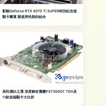
影馳GeForce RTX 4070 Ti SUPER特別紀念版
顯卡圖賞 顏值與性能的結合
高性價比之選 深度解析麗臺PX7300GT TDH及
11款低端顯卡大比拼