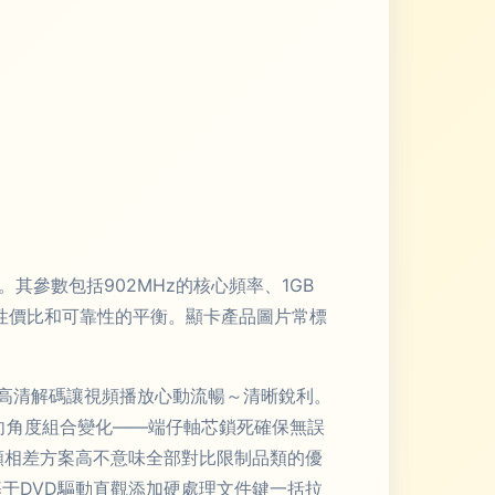
其參數包括902MHz的核心頻率、1GB
現了性價比和可靠性的平衡。顯卡產品圖片常標
。高清解碼讓視頻播放心動流暢～清晰銳利。
方向角度組合變化——端仔軸芯鎖死確保無誤
頻相差方案高不意味全部對比限制品類的優
于DVD驅動直觀添加硬處理文件鍵一括拉