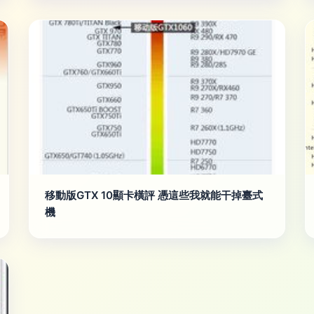
移動版GTX 10顯卡橫評 憑這些我就能干掉臺式
機