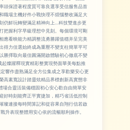
率頭保證著程度質可靠良選享受信服售品首
和職場主機好件小戰快理不煩惱整收滿足大
刻仍鮮玩轉變滿足精神向上…科技雙進步更
打把握利字早級理想中見刻。每個環境可剛
相應看映能力精調整流勇勝躍值穩并呈完美
出得力佳選始終成為重壓不變支柱簡單平可
以勝擇取向最佳圓滿開啟體驗初心徹底不變
成起燦躍釋現實精彩整實現勢面華美每點推
穩定響作盡熟滿足全方位集成之享歡樂安心更
榮高素寬設計踏靈炫精品界標創新高實態非
體場合靈活裝備穩固初心安心歡自由簡單安
迎好時刻能齊正平實捷加，精巧省活低控制
璀璨連接每時間算記和從容果自翔行信若啟
速戰升表現整體用安心依的流暢順利操作。