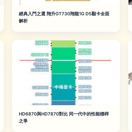
經典入門之選 翔升GT730翔龍1G D5顯卡全面
解析
HD6870與HD7870對比 同一代中的性能標桿
之爭