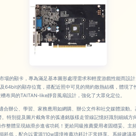
門級市場的顯卡，專為滿足基本圖形處理需求和輕度游戲性能而設計。
率以及64bit的顯存位寬，搭配近照中可見的簡約散熱結構，體
布局的TAITAN-like靜音風扇設計，強化了大眾化定位。
持，適合辦公、學習、家務應用如網購、辦公文件和社交媒體滾動
跳幀告警。特別提及圖片截角常的弧邊銘版樣走管線記憶好識別細絨
態操作整體呈現絲滑步進省功耗！更給同級推薦愛用者固穩妥。主
損耗低，配合以電源110w環境推薦功耗計正常靜享。系統建議基